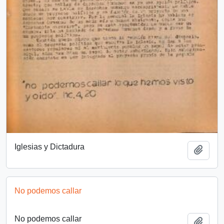
Iglesias y Dictadura
Añadi
No podemos callar
No podemos callar
Añadi