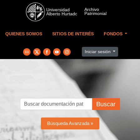
Skip to main content
QUIENES SOMOS
SITIOS DE INTERÉS
FONDOS
Iniciar sesión
Buscar
Búsqueda Avanzada »