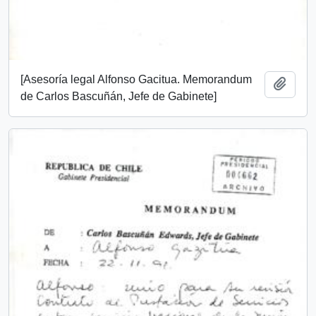
[Asesoría legal Alfonso Gacitua. Memorandum
Añadi
de Carlos Bascuñán, Jefe de Gabinete]