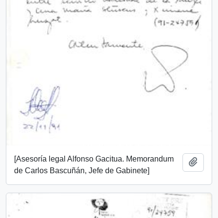
[Asesoría legal Alfonso Gacitua. Memorandum
Añadi
de Carlos Bascuñán, Jefe de Gabinete]