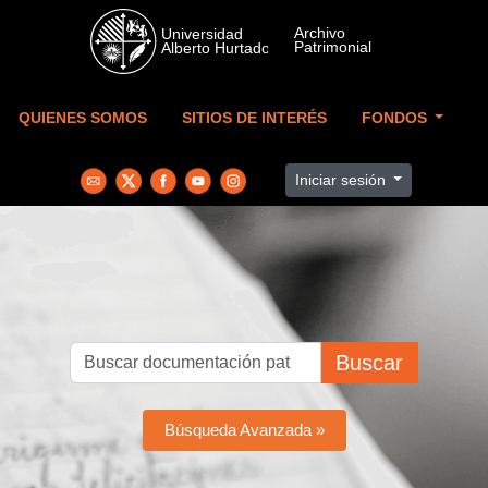
Skip to main content
QUIENES SOMOS
SITIOS DE INTERÉS
FONDOS
Iniciar sesión
Buscar
Búsqueda Avanzada »