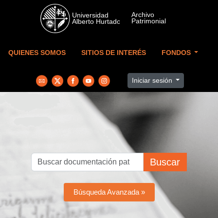
Skip to main content
QUIENES SOMOS
SITIOS DE INTERÉS
FONDOS
Iniciar sesión
Buscar
Búsqueda Avanzada »