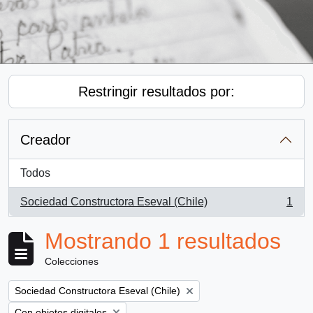
Restringir resultados por:
Creador
Todos
Sociedad Constructora Eseval (Chile)
1
, 1 resultados
Mostrando 1 resultados
Colecciones
Remove filter:
Sociedad Constructora Eseval (Chile)
Remove filter:
Con objetos digitales