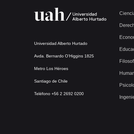
Cienci
Derec
Econo
Universidad Alberto Hurtado
Educa
Avda. Bernardo O’Higgins 1825
Filosof
Metro Los Héroes
Human
Santiago de Chile
Psicol
Teléfono +56 2 2692 0200
Ingeni