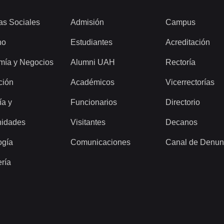
as Sociales
Admisión
Campus
ho
Estudiantes
Acreditación
mía y Negocios
Alumni UAH
Rectoría
ción
Académicos
Vicerrectorías
ía y
Funcionarios
Directorio
idades
Visitantes
Decanos
ogía
Comunicaciones
Canal de Denun
ería