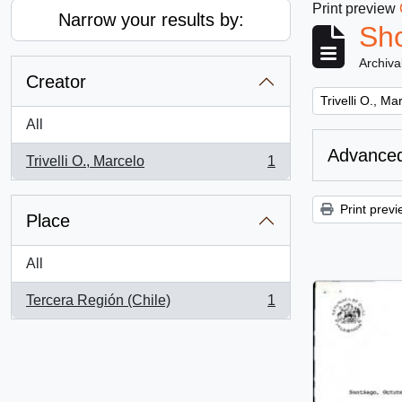
Print preview
Narrow your results by:
Sho
Archiva
Creator
Remove filter:
Trivelli O., Ma
All
Advanced
Trivelli O., Marcelo
1
, 1 results
Print previ
Place
All
Tercera Región (Chile)
1
, 1 results