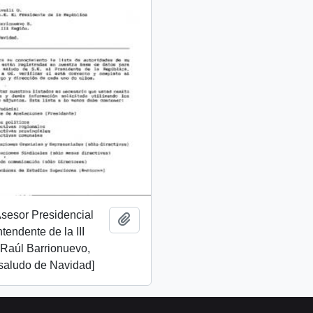
 Asesor Presidencial
Add to clipboard
ntendente de la III
 Raúl Barrionuevo,
 saludo de Navidad]