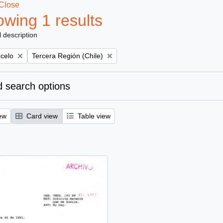
Close
wing 1 results
l description
Remove filter:
rcelo
Tercera Región (Chile)
 search options
ew
Card view
Table view