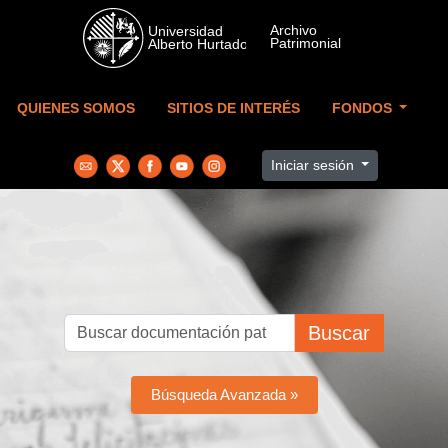
Skip to main content
QUIENES SOMOS
SITIOS DE INTERÉS
FONDOS
Iniciar sesión
Buscar
Búsqueda Avanzada »