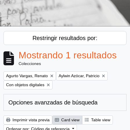
Restringir resultados por:
Mostrando 1 resultados
Colecciones
Remove filter:
Remove filter:
Agurto Vargas, Renato
Aylwin Azócar, Patricio
Remove filter:
Con objetos digitales
Opciones avanzadas de búsqueda
Imprimir vista previa
Card view
Table view
Ordenar por: Código de referencia