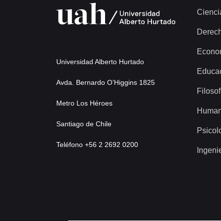
Cienci
Derec
Econo
Universidad Alberto Hurtado
Educa
Avda. Bernardo O’Higgins 1825
Filosof
Metro Los Héroes
Human
Santiago de Chile
Psicol
Teléfono +56 2 2692 0200
Ingeni