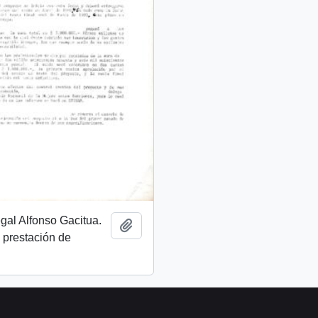
egal Alfonso Gacitua.
Añadir al portapapeles
 prestación de