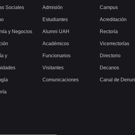
as Sociales
Admisión
Campus
ho
Estudiantes
Acreditación
mía y Negocios
Alumni UAH
Rectoría
ción
Académicos
Vicerrectorías
ía y
Funcionarios
Directorio
idades
Visitantes
Decanos
ogía
Comunicaciones
Canal de Denun
ería