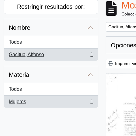
Mos
Restringir resultados por:
Colecc
Remove filter:
Nombre
Gacitua, Alfon
Todos
Opciones
Gacitua, Alfonso
1
, 1 resultados
Imprimir vi
Materia
Todos
Mujeres
1
, 1 resultados