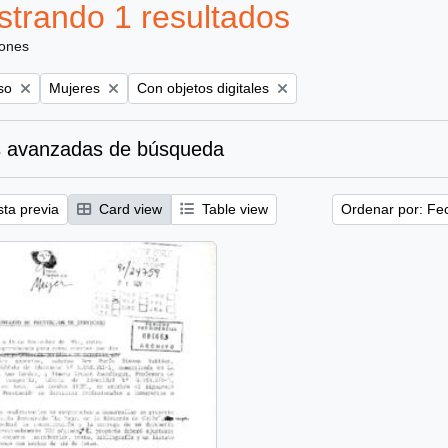
trando 1 resultados
iones
Remove filter:
Remove filter:
so
Mujeres
Con objetos digitales
 avanzadas de búsqueda
sta previa
Card view
Table view
Ordenar por: Fe