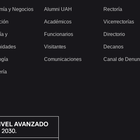
mía y Negocios
Alumni UAH
Rectoría
ción
Académicos
Vicerrectorías
ía y
Funcionarios
Directorio
idades
Visitantes
Decanos
ogía
Comunicaciones
Canal de Denun
ería