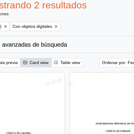
trando 2 resultados
iones
Remove filter:
)
Con objetos digitales
 avanzadas de búsqueda
sta previa
Card view
Table view
Ordenar por: Fe