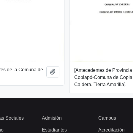
tes de la Comuna de
[Antecedentes de Provincia
Añadir al portapapeles
Copiapó-Comuna de Copia
Caldera. Tierra Amarilla].
as Sociales
Admisión
Campus
ho
Estudiantes
Acreditación