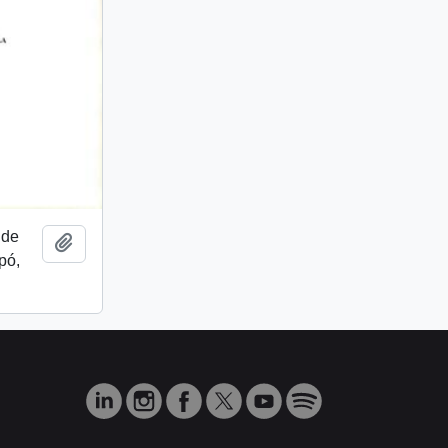
 de
Añadir al portapapeles
pó,