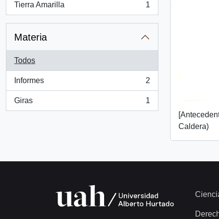
Tierra Amarilla
1
, 1 resultados
Materia
Todos
Informes
2
, 2 resultados
Giras
1
, 1 resultados
[Anteceden
Caldera)
Cienci
Derec