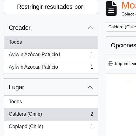
Mos
Restringir resultados por:
Colecc
Remove filter:
Creador
Caldera (Chile
Todos
Opciones
Aylwin Azócar, Patricio1
1
, 1 resultados
Imprimir vi
Aylwin Azocar, Patricio
1
, 1 resultados
Lugar
Todos
Caldera (Chile)
2
, 2 resultados
Copiapó (Chile)
1
, 1 resultados