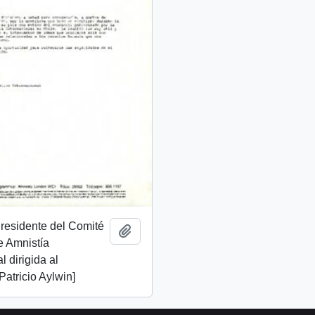
Presidente del Comité
Añadir al portapapeles
e Amnistía
l dirigida al
Patricio Aylwin]