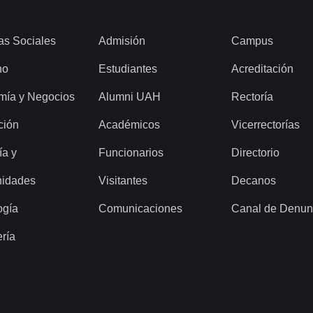
as Sociales
Admisión
Campus
ho
Estudiantes
Acreditación
mía y Negocios
Alumni UAH
Rectoría
ción
Académicos
Vicerrectorías
ía y
Funcionarios
Directorio
idades
Visitantes
Decanos
ogía
Comunicaciones
Canal de Denun
ería