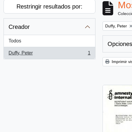
Mos
Restringir resultados por:
Colecc
Remove filter:
Creador
Duffy, Peter
Todos
Opciones
Duffy, Peter
1
, 1 resultados
Imprimir vi