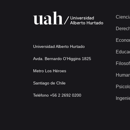
Cienci
Derec
Econo
Universidad Alberto Hurtado
Educa
Avda. Bernardo O’Higgins 1825
Filosof
Metro Los Héroes
Human
Santiago de Chile
Psicol
Teléfono +56 2 2692 0200
Ingeni