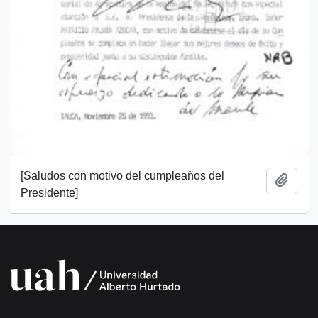
[Saludos con motivo del cumpleaños del
Add t
Presidente]