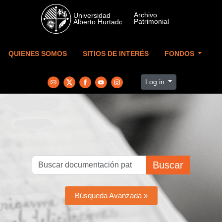
Skip to main content
QUIENES SOMOS
SITIOS DE INTERÉS
FONDOS
Log in
Buscar
Búsqueda Avanzada »