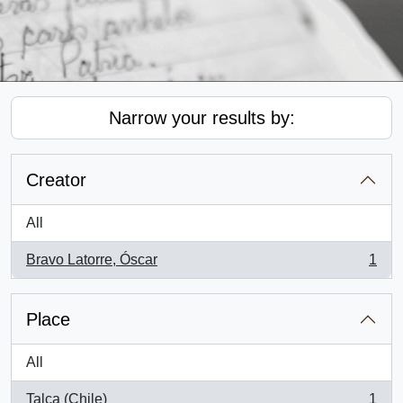
Narrow your results by:
Creator
All
Bravo Latorre, Óscar
1
, 1 results
Place
All
Talca (Chile)
1