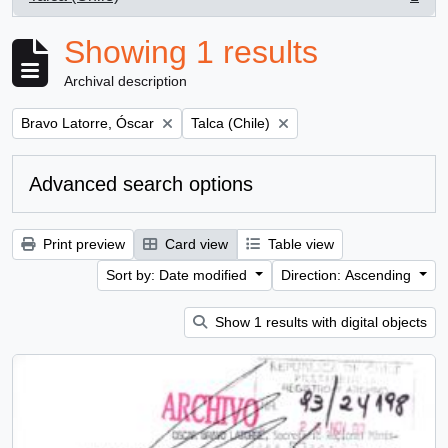
, 1 results
Showing 1 results
Archival description
Remove filter:
Remove filter:
Bravo Latorre, Óscar
Talca (Chile)
Advanced search options
Print preview
Card view
Table view
Sort by: Date modified
Direction: Ascending
Show 1 results with digital objects