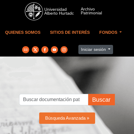
Skip to main content
QUIENES SOMOS
SITIOS DE INTERÉS
FONDOS
Iniciar sesión
Buscar
Búsqueda Avanzada »