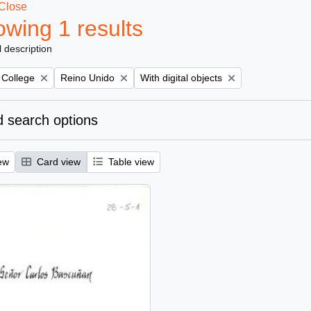
Close
wing 1 results
l description
Remove filter:
Remove filter:
 College
Reino Unido
With digital objects
 search options
ew
Card view
Table view