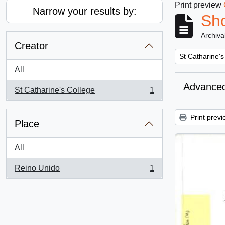
Print preview
Narrow your results by:
Sho
Archiva
Creator
Remove filter:
St Catharine's
All
Advanced
St Catharine's College
1
, 1 results
Print previ
Place
All
Reino Unido
1
, 1 results