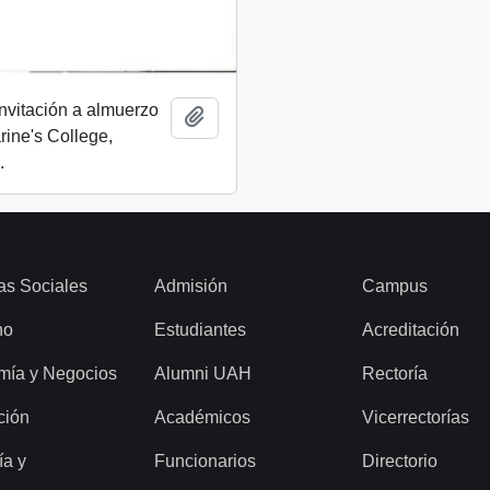
invitación a almuerzo
Add to clipboard
rine's College,
.
as Sociales
Admisión
Campus
ho
Estudiantes
Acreditación
mía y Negocios
Alumni UAH
Rectoría
ción
Académicos
Vicerrectorías
ía y
Funcionarios
Directorio