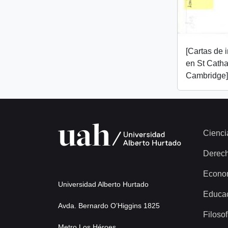
[Cartas de 
en St Catha
Cambridge]
Cienci
Derec
Econo
Universidad Alberto Hurtado
Educa
Avda. Bernardo O’Higgins 1825
Filosof
Metro Los Héroes