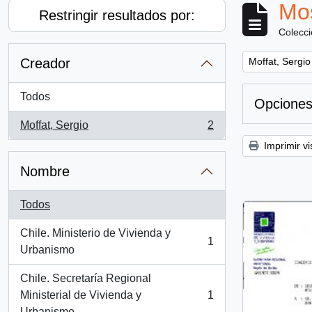
Mos
Restringir resultados por:
Colecc
Remove filter:
Creador
Moffat, Sergio
Todos
Opciones
Moffat, Sergio
2
, 2 resultados
Imprimir vi
Nombre
Todos
Chile. Ministerio de Vivienda y
1
, 1 resultados
Urbanismo
Chile. Secretaría Regional
Ministerial de Vivienda y
1
, 1 resultados
Urbanismo