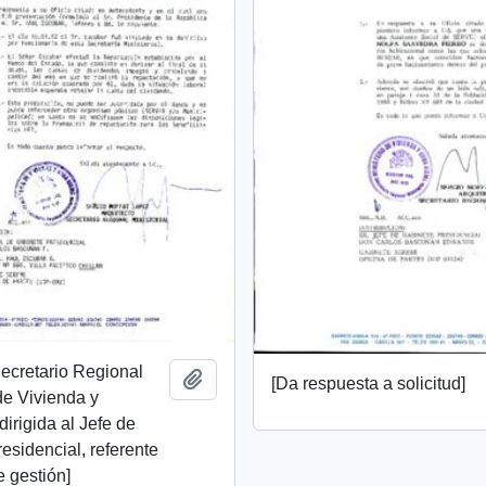
Secretario Regional
Añadir al portapapeles
[Da respuesta a solicitud]
 de Vivienda y
irigida al Jefe de
esidencial, referente
e gestión]