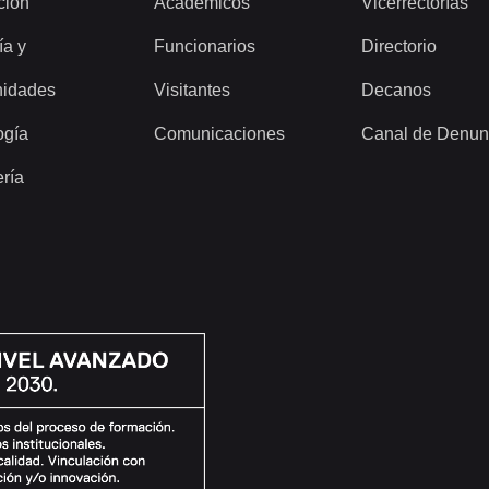
ción
Académicos
Vicerrectorías
ía y
Funcionarios
Directorio
idades
Visitantes
Decanos
ogía
Comunicaciones
Canal de Denun
ería