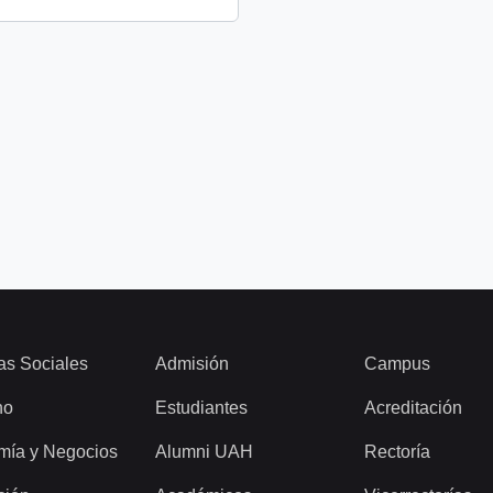
as Sociales
Admisión
Campus
ho
Estudiantes
Acreditación
mía y Negocios
Alumni UAH
Rectoría