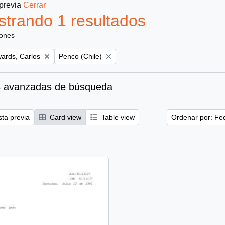
 previa
Cerrar
trando 1 resultados
iones
Remove filter:
ards, Carlos
Penco (Chile)
 avanzadas de búsqueda
sta previa
Card view
Table view
Ordenar por: Fe