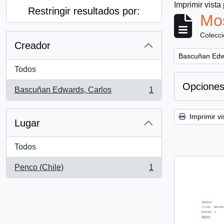
Imprimir vista
Restringir resultados por:
Mos
Colecc
Creador
Remove filter:
Bascuñan Edw
Todos
Opciones
Bascuñan Edwards, Carlos
1
, 1 resultados
Imprimir vi
Lugar
Todos
Penco (Chile)
1
, 1 resultados