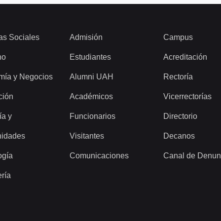
as Sociales
Admisión
Campus
ho
Estudiantes
Acreditación
mía y Negocios
Alumni UAH
Rectoría
ción
Académicos
Vicerrectorías
ía y
Funcionarios
Directorio
idades
Visitantes
Decanos
ogía
Comunicaciones
Canal de Denun
ería