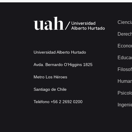
Cienci
Derec
Econo
Universidad Alberto Hurtado
Educa
Avda. Bernardo O’Higgins 1825
Filosof
Metro Los Héroes
Human
Santiago de Chile
Psicol
Teléfono +56 2 2692 0200
Ingeni