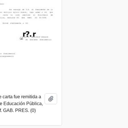
 carta fue remitida a
Añadir al portapapeles
de Educación Pública,
f. GAB. PRES. (0)