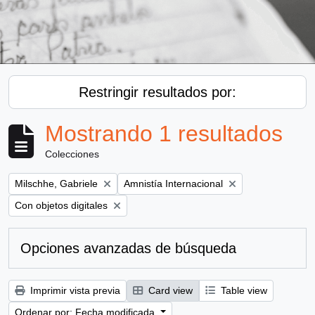
Restringir resultados por:
Mostrando 1 resultados
Colecciones
Remove filter:
Remove filter:
Milschhe, Gabriele
Amnistía Internacional
Remove filter:
Con objetos digitales
Opciones avanzadas de búsqueda
Imprimir vista previa
Card view
Table view
Ordenar por: Fecha modificada