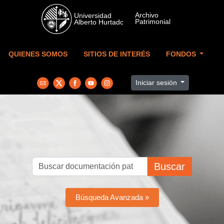
Skip to main content
QUIENES SOMOS
SITIOS DE INTERÉS
FONDOS
Iniciar sesión
Buscar
Búsqueda Avanzada »