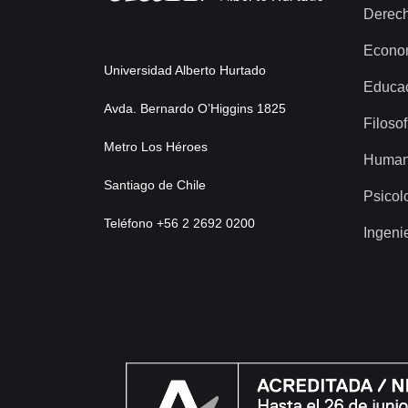
Derec
Econo
Universidad Alberto Hurtado
Educa
Avda. Bernardo O’Higgins 1825
Filosof
Metro Los Héroes
Human
Santiago de Chile
Psicol
Teléfono +56 2 2692 0200
Ingeni