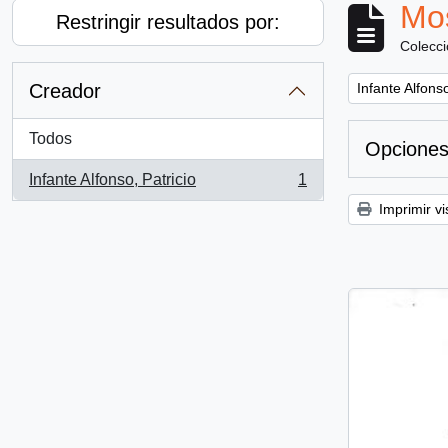
Mos
Restringir resultados por:
Colecc
Remove filter:
Creador
Infante Alfonso
Todos
Opciones
Infante Alfonso, Patricio
1
, 1 resultados
Imprimir vi