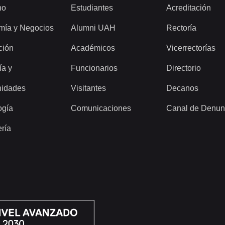
ho
Estudiantes
Acreditación
mía y Negocios
Alumni UAH
Rectoría
ción
Académicos
Vicerrectorías
ía y
Funcionarios
Directorio
idades
Visitantes
Decanos
ogía
Comunicaciones
Canal de Denun
ería