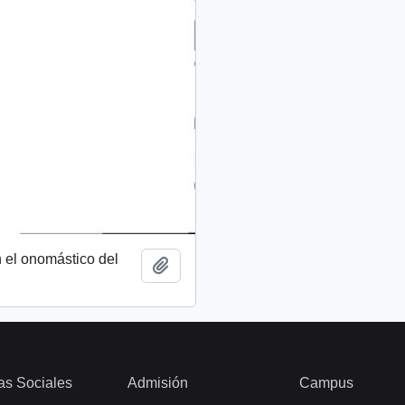
 el onomástico del
Añadir al portapapeles
as Sociales
Admisión
Campus