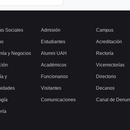
as Sociales
Admisión
Campus
ho
Estudiantes
Acreditación
mía y Negocios
Alumni UAH
Rectoría
ción
Académicos
Vicerrectorías
ía y
Funcionarios
Directorio
idades
Visitantes
Decanos
ogía
Comunicaciones
Canal de Denun
ería