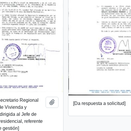
Secretario Regional
Añadir al portapapeles
[Da respuesta a solicitud]
 de Vivienda y
irigida al Jefe de
esidencial, referente
e gestión]