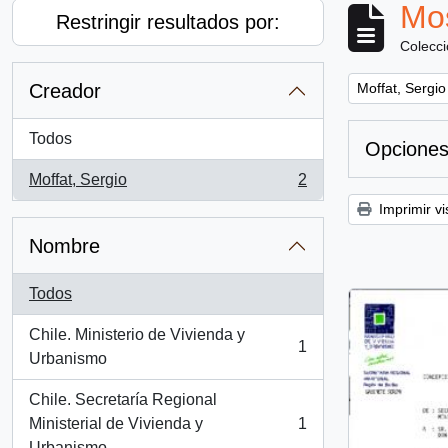
Mos
Restringir resultados por:
Colecc
Remove filter:
Creador
Moffat, Sergio
Todos
Opciones
Moffat, Sergio
2
, 2 resultados
Imprimir vi
Nombre
Todos
Chile. Ministerio de Vivienda y
1
, 1 resultados
Urbanismo
Chile. Secretaría Regional
Ministerial de Vivienda y
1
, 1 resultados
Urbanismo