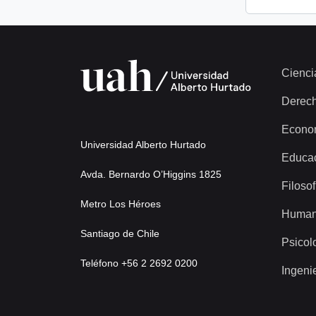
Cienci
Derec
Econo
Universidad Alberto Hurtado
Educa
Avda. Bernardo O’Higgins 1825
Filosof
Metro Los Héroes
Human
Santiago de Chile
Psicol
Teléfono +56 2 2692 0200
Ingeni