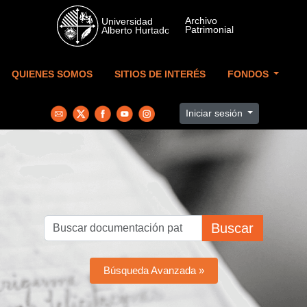
Skip to main content
QUIENES SOMOS
SITIOS DE INTERÉS
FONDOS
Iniciar sesión
Buscar
Búsqueda Avanzada »