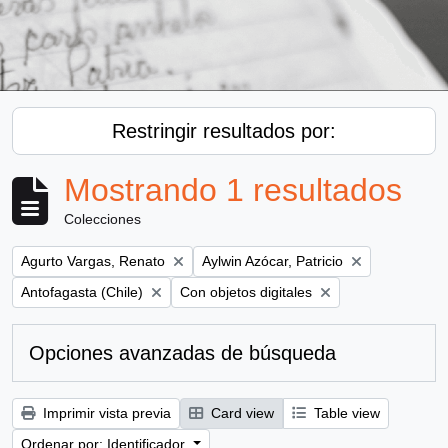
Restringir resultados por:
Mostrando 1 resultados
Colecciones
Remove filter:
Remove filter:
Agurto Vargas, Renato
Aylwin Azócar, Patricio
Remove filter:
Remove filter:
Antofagasta (Chile)
Con objetos digitales
Opciones avanzadas de búsqueda
Imprimir vista previa
Card view
Table view
Ordenar por: Identificador