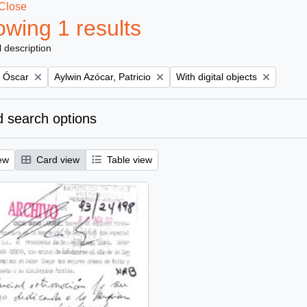
Close
wing 1 results
l description
Remove filter:
Remove filter:
, Óscar
Aylwin Azócar, Patricio
With digital objects
 search options
ew
Card view
Table view