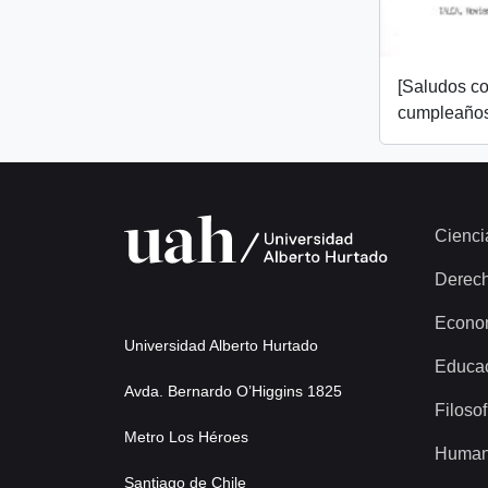
[Saludos co
cumpleaños
Cienci
Derec
Econo
Universidad Alberto Hurtado
Educa
Avda. Bernardo O’Higgins 1825
Filosof
Metro Los Héroes
Human
Santiago de Chile