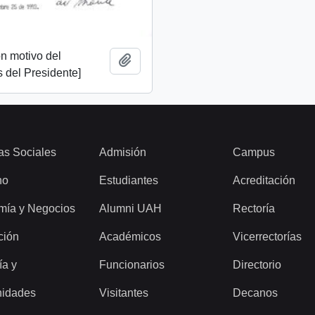
n motivo del
Add to clipboard
 del Presidente]
as Sociales
Admisión
Campus
ho
Estudiantes
Acreditación
mía y Negocios
Alumni UAH
Rectoría
ción
Académicos
Vicerrectorías
ía y
Funcionarios
Directorio
idades
Visitantes
Decanos