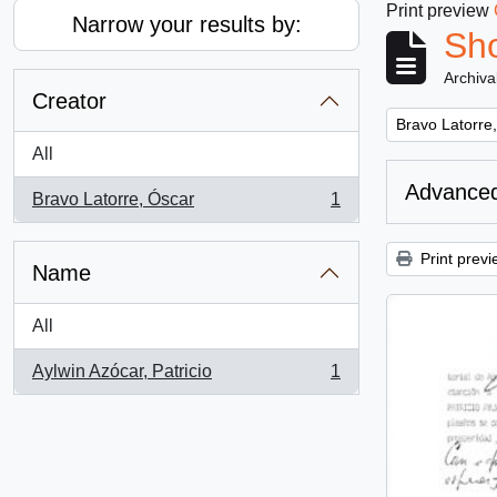
Print preview
Narrow your results by:
Sho
Archiva
Creator
Remove filter:
Bravo Latorre
All
Advanced
Bravo Latorre, Óscar
1
, 1 results
Print previ
Name
All
Aylwin Azócar, Patricio
1
, 1 results