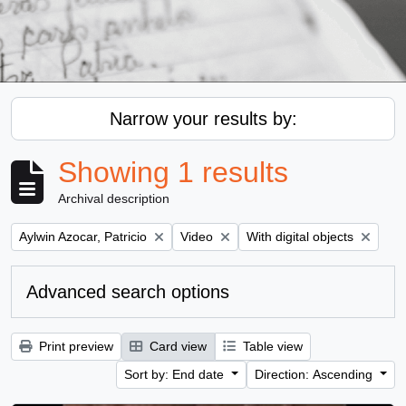
Narrow your results by:
Showing 1 results
Archival description
Remove filter:
Remove filter:
Remove filter:
Aylwin Azocar, Patricio
Video
With digital objects
Advanced search options
Print preview
Card view
Table view
Sort by: End date
Direction: Ascending