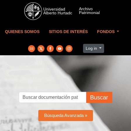
Skip to main content
QUIENES SOMOS
SITIOS DE INTERÉS
FONDOS
Log in
Buscar
Búsqueda Avanzada »