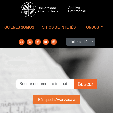
Skip to main content
QUIENES SOMOS
SITIOS DE INTERÉS
FONDOS
Iniciar sesión
Buscar
Búsqueda Avanzada »