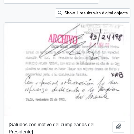
Show 1 results with digital objects
[Saludos con motivo del cumpleaños del
Añadi
Presidente]