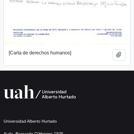
[Carta de derechos humanos]
Add t
Universidad Alberto Hurtado
Avda. Bernardo O’Higgins 1825