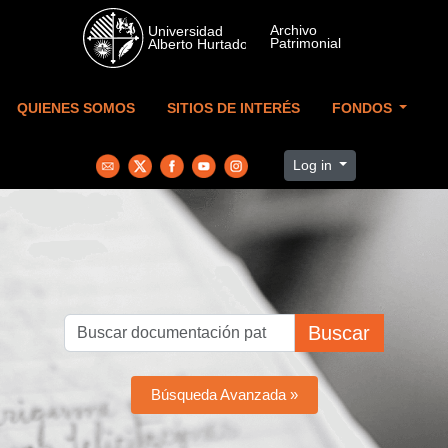
Skip to main content
QUIENES SOMOS
SITIOS DE INTERÉS
FONDOS
Log in
Buscar
Búsqueda Avanzada »