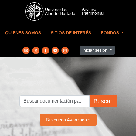
Skip to main content
QUIENES SOMOS
SITIOS DE INTERÉS
FONDOS
Iniciar sesión
Buscar
Búsqueda Avanzada »