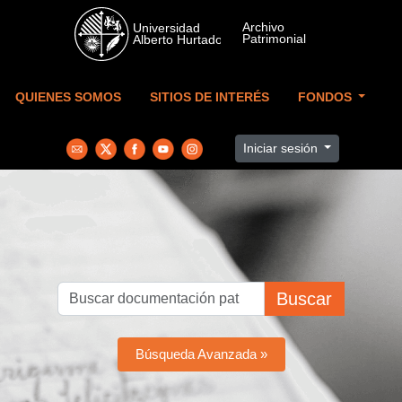
Skip to main content
QUIENES SOMOS
SITIOS DE INTERÉS
FONDOS
Iniciar sesión
Buscar
Búsqueda Avanzada »