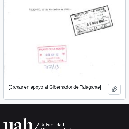
[Cartas en apoyo al Gibernador de Talagante]
Añadi