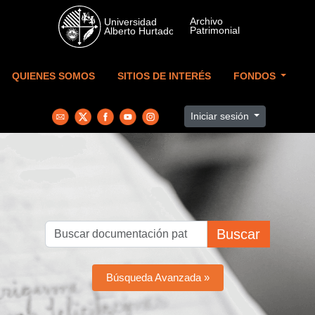
Skip to main content
QUIENES SOMOS
SITIOS DE INTERÉS
FONDOS
Iniciar sesión
Buscar
Búsqueda Avanzada »