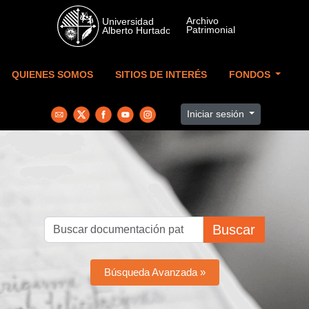
Skip to main content
QUIENES SOMOS
SITIOS DE INTERÉS
FONDOS
Iniciar sesión
Buscar
Búsqueda Avanzada »