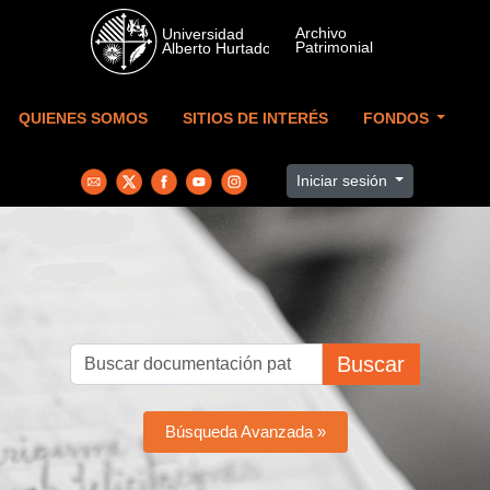
Skip to main content
QUIENES SOMOS
SITIOS DE INTERÉS
FONDOS
Iniciar sesión
Buscar
Búsqueda Avanzada »