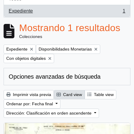
Expediente
1
, 1 resultados
Mostrando 1 resultados
Colecciones
Remove filter:
Remove filter:
Expediente
Disponibilidades Monetarias
Remove filter:
Con objetos digitales
Opciones avanzadas de búsqueda
Imprimir vista previa
Card view
Table view
Ordenar por: Fecha final
Dirección: Clasificación en orden ascendente