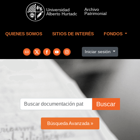
Skip to main content
QUIENES SOMOS
SITIOS DE INTERÉS
FONDOS
Iniciar sesión
Buscar
Búsqueda Avanzada »