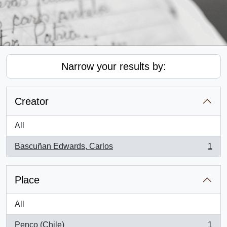
Narrow your results by:
Creator
All
Bascuñan Edwards, Carlos
1
, 1 results
Place
All
Penco (Chile)
1