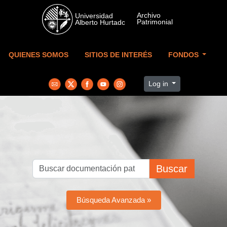
Skip to main content
QUIENES SOMOS
SITIOS DE INTERÉS
FONDOS
Log in
Buscar
Búsqueda Avanzada »