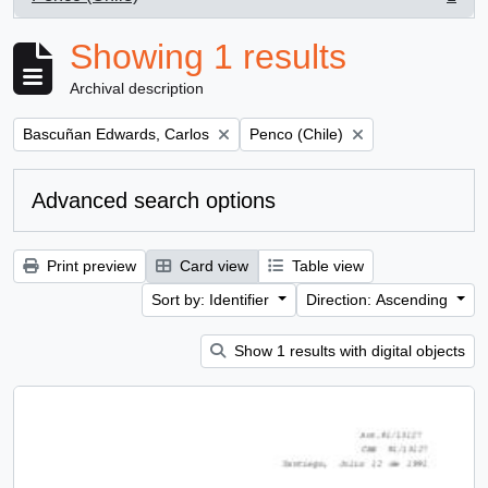
, 1 results
Showing 1 results
Archival description
Remove filter:
Remove filter:
Bascuñan Edwards, Carlos
Penco (Chile)
Advanced search options
Print preview
Card view
Table view
Sort by: Identifier
Direction: Ascending
Show 1 results with digital objects