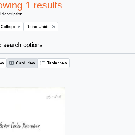
wing 1 results
l description
Remove filter:
 College
Reino Unido
 search options
ew
Card view
Table view