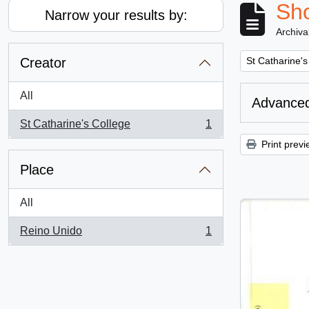
Sho
Narrow your results by:
Archiva
Remove filter:
Creator
St Catharine's
All
Advanced
St Catharine's College
1
, 1 results
Print previ
Place
All
Reino Unido
1
, 1 results