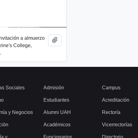
invitación a almuerzo
Add to clipboard
rine's College,
.
as Sociales
Admisión
Campus
ho
Estudiantes
Acreditación
mía y Negocios
Alumni UAH
Rectoría
ción
Académicos
Vicerrectorías
ía y
Funcionarios
Directorio