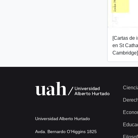
[Cartas de 
en St Catha
Cambridge]
Cienci
Derec
Econo
Universidad Alberto Hurtado
Educa
Avda. Bernardo O’Higgins 1825
Filosof