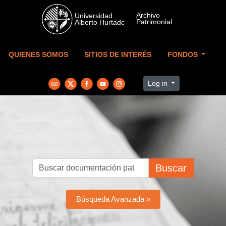
Skip to main content
QUIENES SOMOS
SITIOS DE INTERÉS
FONDOS
Log in
Buscar
Búsqueda Avanzada »