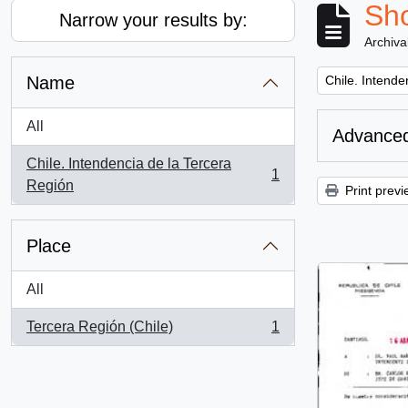
Sho
Narrow your results by:
Archiva
Remove filter:
Name
Chile. Intende
All
Advanced
Chile. Intendencia de la Tercera
1
, 1 results
Región
Print previ
Place
All
Tercera Región (Chile)
1
, 1 results