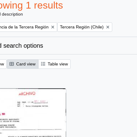
wing 1 results
l description
Remove filter:
ncia de la Tercera Región
Tercera Región (Chile)
 search options
ew
Card view
Table view