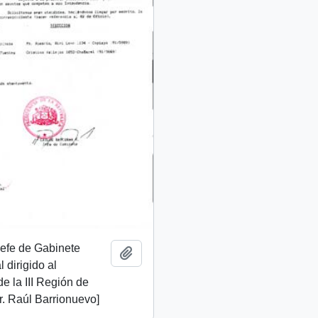
 Jefe de Gabinete
Add to clipboard
 dirigido al
de la III Región de
. Raúl Barrionuevo]