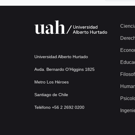
Cienci
Derec
Econo
Universidad Alberto Hurtado
Educa
Avda. Bernardo O’Higgins 1825
Filosof
Metro Los Héroes
Human
Santiago de Chile
Psicol
Teléfono +56 2 2692 0200
Ingeni