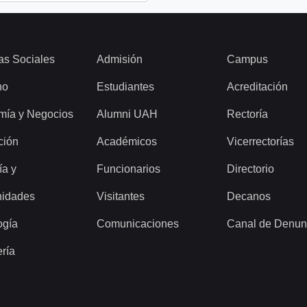
as Sociales
Admisión
Campus
ho
Estudiantes
Acreditación
mía y Negocios
Alumni UAH
Rectoría
ción
Académicos
Vicerrectorías
ía y
Funcionarios
Directorio
idades
Visitantes
Decanos
ogía
Comunicaciones
Canal de Denun
ería