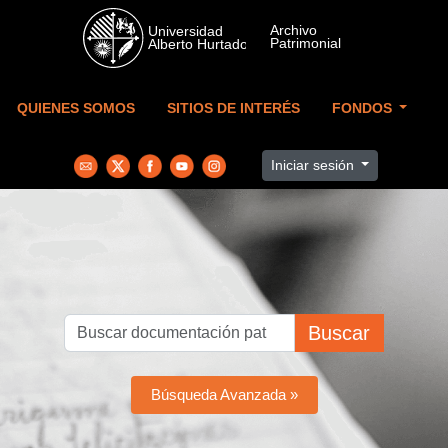
Skip to main content
QUIENES SOMOS
SITIOS DE INTERÉS
FONDOS
Iniciar sesión
Buscar
Búsqueda Avanzada »