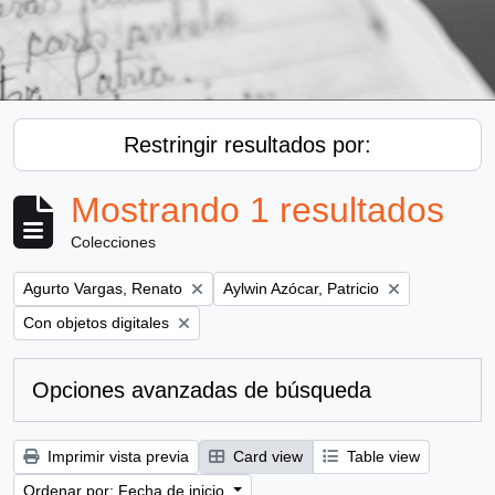
Restringir resultados por:
Mostrando 1 resultados
Colecciones
Remove filter:
Remove filter:
Agurto Vargas, Renato
Aylwin Azócar, Patricio
Remove filter:
Con objetos digitales
Opciones avanzadas de búsqueda
Imprimir vista previa
Card view
Table view
Ordenar por: Fecha de inicio