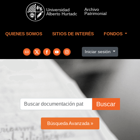
Skip to main content
QUIENES SOMOS
SITIOS DE INTERÉS
FONDOS
Iniciar sesión
Buscar
Búsqueda Avanzada »