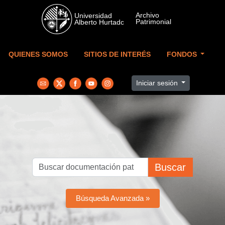
Skip to main content
QUIENES SOMOS
SITIOS DE INTERÉS
FONDOS
Iniciar sesión
Buscar
Búsqueda Avanzada »