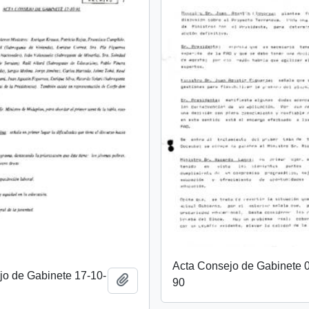
Acta Consejo de Gabinete 
jo de Gabinete 17-10-
Añadir al portapapeles
90