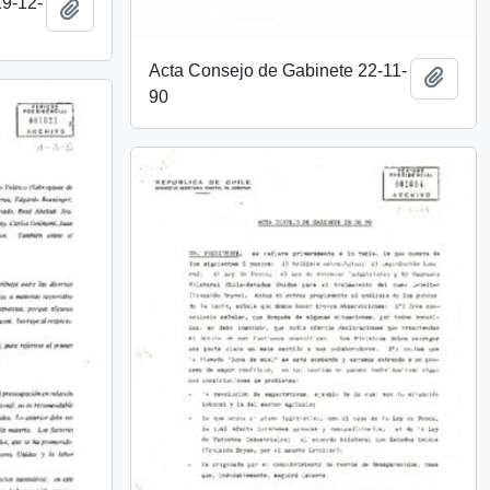
19-12-
Añadir al portapapeles
Acta Consejo de Gabinete 22-11-
Añadi
90