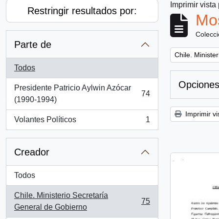
Imprimir vista
Restringir resultados por:
Mos
Colecc
Parte de
Remove filter:
Chile. Ministe
Todos
Opciones
Presidente Patricio Aylwin Azócar
74
, 74 resultados
(1990-1994)
Imprimir vi
Volantes Políticos
1
, 1 resultados
Creador
Todos
Chile. Ministerio Secretaría
75
, 75 resultados
General de Gobierno