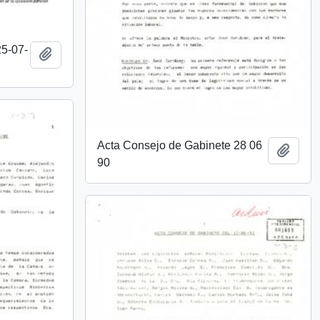
25-07-
Añadir al portapapeles
Acta Consejo de Gabinete 28 06
Añadi
90