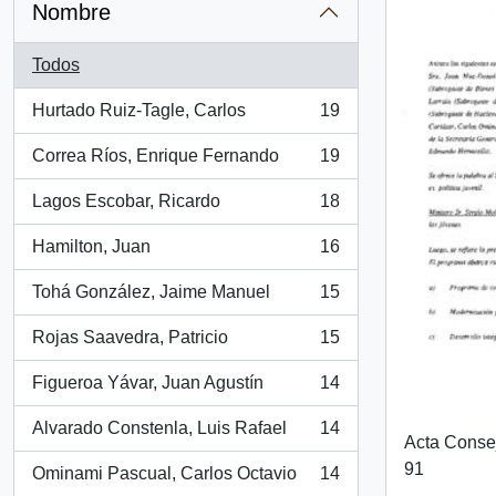
Nombre
Todos
Hurtado Ruiz-Tagle, Carlos
19
, 19 resultados
Correa Ríos, Enrique Fernando
19
, 19 resultados
Lagos Escobar, Ricardo
18
, 18 resultados
Hamilton, Juan
16
, 16 resultados
Tohá González, Jaime Manuel
15
, 15 resultados
Rojas Saavedra, Patricio
15
, 15 resultados
Figueroa Yávar, Juan Agustín
14
, 14 resultados
Alvarado Constenla, Luis Rafael
14
, 14 resultados
Acta Conse
91
Ominami Pascual, Carlos Octavio
14
, 14 resultados