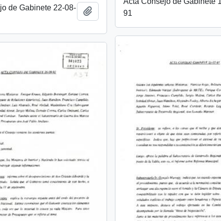
Acta Consejo de Gabinete 
jo de Gabinete 22-08-
Añadir al portapapeles
91