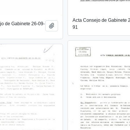
Acta Consejo de Gabinete 
jo de Gabinete 26-09-
Añadir al portapapeles
91