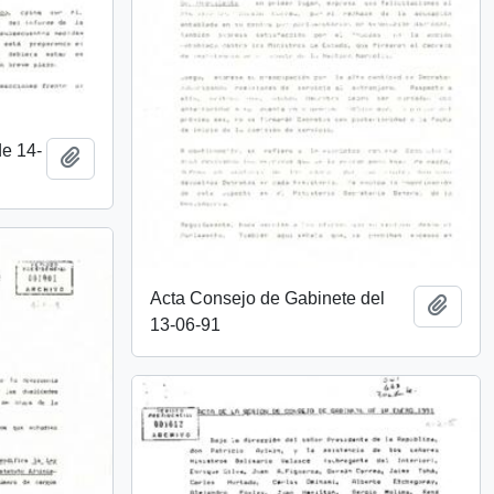
de 14-
Añadir al portapapeles
Acta Consejo de Gabinete del
Añadi
13-06-91