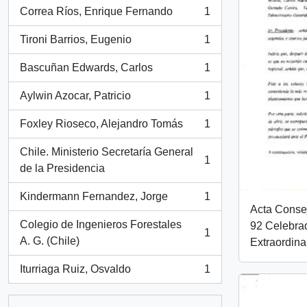
Correa Ríos, Enrique Fernando
1
, 1 resultados
Tironi Barrios, Eugenio
1
, 1 resultados
Bascuñan Edwards, Carlos
1
, 1 resultados
Aylwin Azocar, Patricio
1
, 1 resultados
Foxley Rioseco, Alejandro Tomás
1
, 1 resultados
Chile. Ministerio Secretaría General
1
, 1 resultados
de la Presidencia
Kindermann Fernandez, Jorge
1
, 1 resultados
Acta Conse
Colegio de Ingenieros Forestales
92 Celebra
1
, 1 resultados
A. G. (Chile)
Extraordina
Iturriaga Ruiz, Osvaldo
1
, 1 resultados