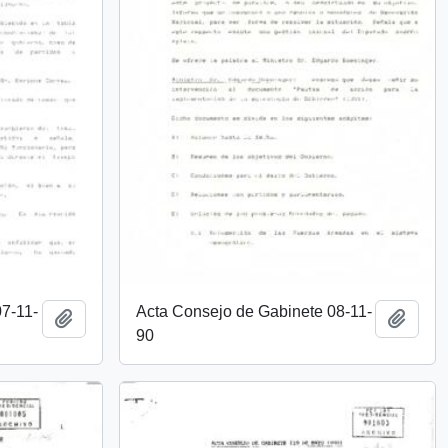
07-11-
Acta Consejo de Gabinete 08-11-
Añadir al portapapeles
Añadi
90