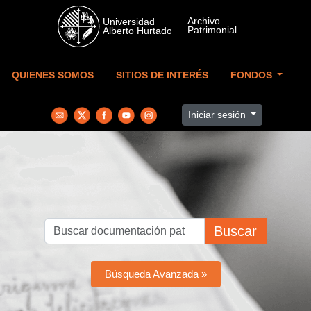
Skip to main content
QUIENES SOMOS
SITIOS DE INTERÉS
FONDOS
Iniciar sesión
Buscar
Búsqueda Avanzada »