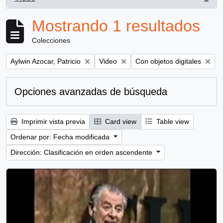
, 1 resultados
Mostrando 1 resultados
Colecciones
Remove filter:
Remove filter:
Remove filter:
Aylwin Azocar, Patricio
Video
Con objetos digitales
Opciones avanzadas de búsqueda
Imprimir vista previa
Card view
Table view
Ordenar por: Fecha modificada
Dirección: Clasificación en orden ascendente