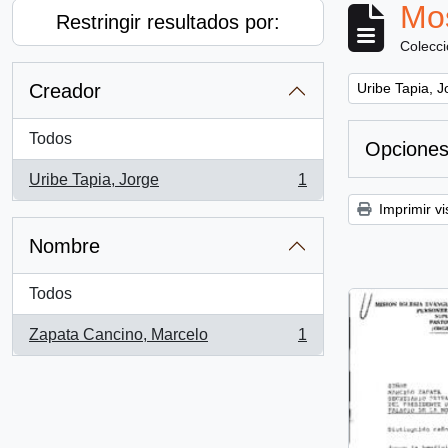
Mos
Restringir resultados por:
Colecc
Remove filter:
Creador
Uribe Tapia, J
Todos
Opciones
Uribe Tapia, Jorge
1
, 1 resultados
Imprimir vi
Nombre
Todos
Zapata Cancino, Marcelo
1
, 1 resultados