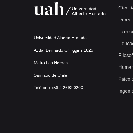
Cienci
Derec
Econo
Universidad Alberto Hurtado
Educa
Avda. Bernardo O’Higgins 1825
Filosof
Metro Los Héroes
Human
Santiago de Chile
Psicol
Teléfono +56 2 2692 0200
Ingeni