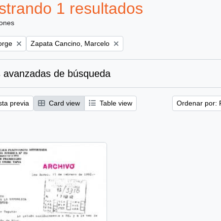
trando 1 resultados
iones
Remove filter:
orge
Zapata Cancino, Marcelo
 avanzadas de búsqueda
sta previa
Card view
Table view
Ordenar por: 