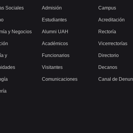
as Sociales
Admisión
Campus
ho
Estudiantes
Acreditación
mía y Negocios
Alumni UAH
Rectoría
ción
Académicos
Vicerrectorías
ía y
Funcionarios
Directorio
idades
Visitantes
Decanos
ogía
Comunicaciones
Canal de Denun
ería