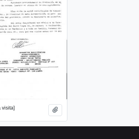
 visita]
Añadir al portapapeles