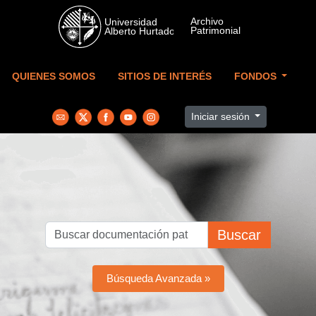
Skip to main content
QUIENES SOMOS
SITIOS DE INTERÉS
FONDOS
Iniciar sesión
Buscar
Búsqueda Avanzada »