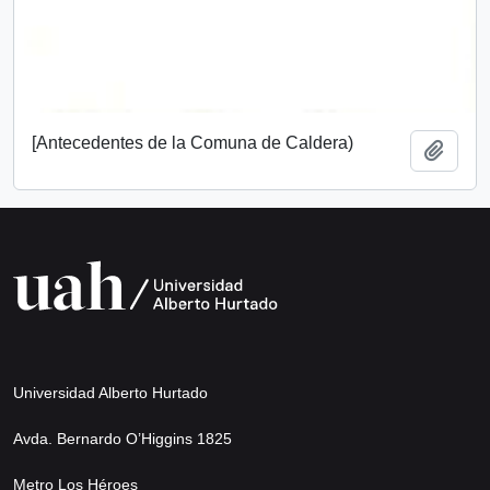
[Antecedentes de la Comuna de Caldera)
Añadi
Universidad Alberto Hurtado
Avda. Bernardo O’Higgins 1825
Metro Los Héroes