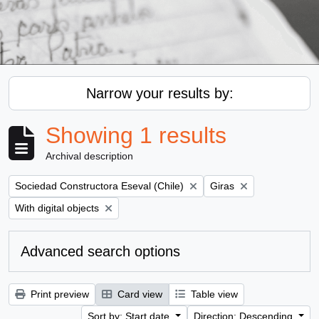
Narrow your results by:
Showing 1 results
Archival description
Remove filter:
Remove filter:
Sociedad Constructora Eseval (Chile)
Giras
Remove filter:
With digital objects
Advanced search options
Print preview
Card view
Table view
Sort by: Start date
Direction: Descending