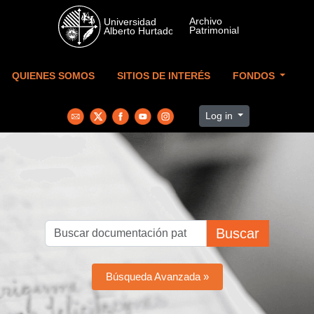
Skip to main content
QUIENES SOMOS
SITIOS DE INTERÉS
FONDOS
Log in
Buscar
Búsqueda Avanzada »