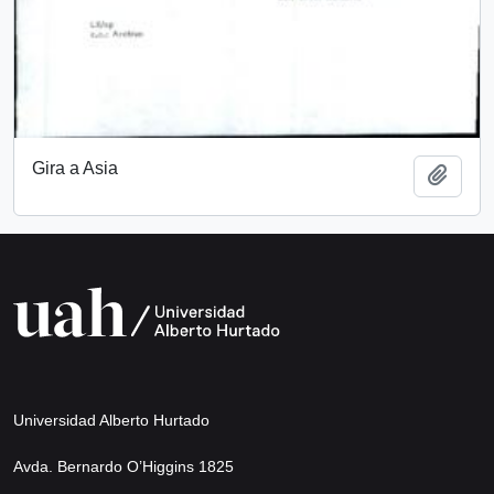
Gira a Asia
Add t
Universidad Alberto Hurtado
Avda. Bernardo O’Higgins 1825