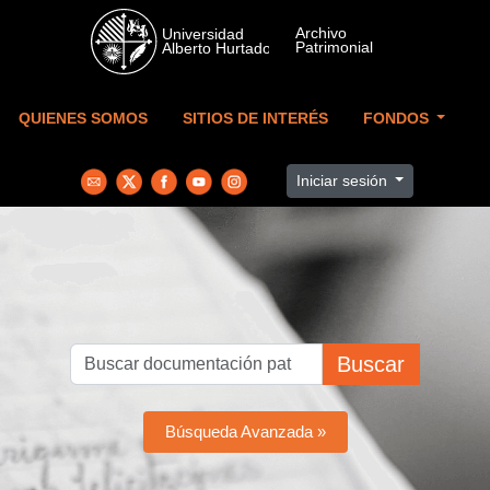
Skip to main content
QUIENES SOMOS
SITIOS DE INTERÉS
FONDOS
Iniciar sesión
Buscar
Búsqueda Avanzada »