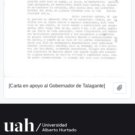
[Carta en apoyo al Gobernador de Talagante]
Añadi