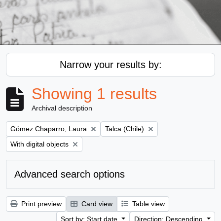
Narrow your results by:
Showing 1 results
Archival description
Remove filter:
Remove filter:
Gómez Chaparro, Laura
Talca (Chile)
Remove filter:
With digital objects
Advanced search options
Print preview
Card view
Table view
Sort by: Start date
Direction: Descending