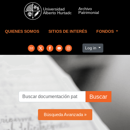
Skip to main content
QUIENES SOMOS
SITIOS DE INTERÉS
FONDOS
Log in
Buscar
Búsqueda Avanzada »