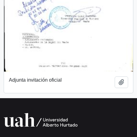
Adjunta invitación oficial
Add t