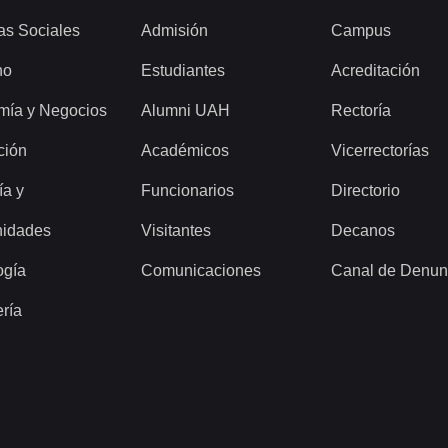
as Sociales
Admisión
Campus
ho
Estudiantes
Acreditación
mía y Negocios
Alumni UAH
Rectoría
ción
Académicos
Vicerrectorías
ía y
Funcionarios
Directorio
idades
Visitantes
Decanos
ogía
Comunicaciones
Canal de Denun
ería