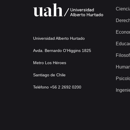
Cienci
Derec
Econo
Universidad Alberto Hurtado
Educa
Avda. Bernardo O’Higgins 1825
Filosof
Metro Los Héroes
Human
Santiago de Chile
Psicol
Teléfono +56 2 2692 0200
Ingeni