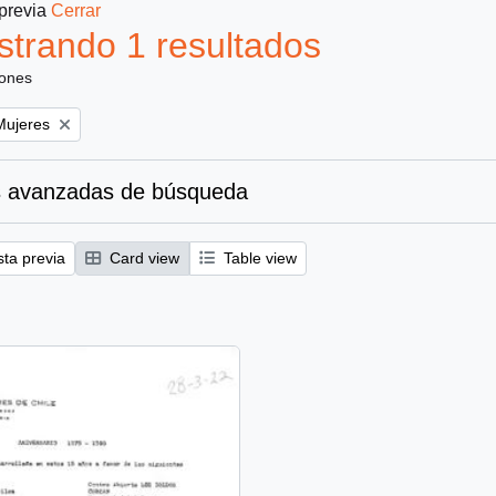
 previa
Cerrar
trando 1 resultados
iones
emove filter:
Mujeres
 avanzadas de búsqueda
sta previa
Card view
Table view