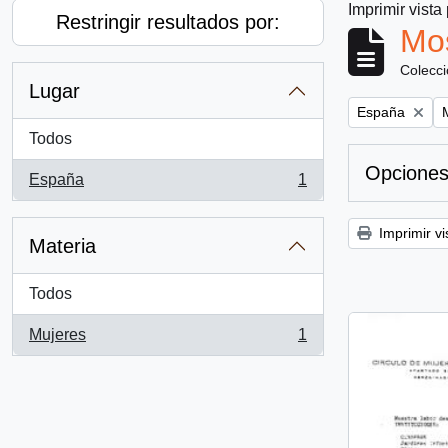
Imprimir vista
Restringir resultados por:
Mos
Colecc
Lugar
Remove filter:
R
España
Todos
Opciones
España
1
, 1 resultados
Imprimir vi
Materia
Todos
Mujeres
1
, 1 resultados