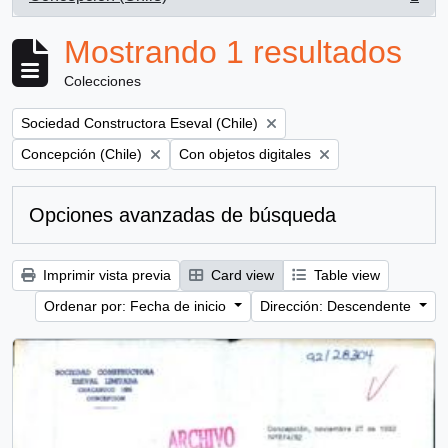
, 1 resultados
Mostrando 1 resultados
Colecciones
Remove filter:
Sociedad Constructora Eseval (Chile)
Remove filter:
Remove filter:
Concepción (Chile)
Con objetos digitales
Opciones avanzadas de búsqueda
Imprimir vista previa
Card view
Table view
Ordenar por: Fecha de inicio
Dirección: Descendente