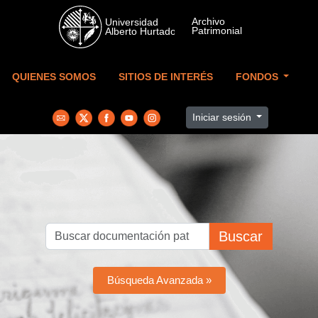
Skip to main content
QUIENES SOMOS
SITIOS DE INTERÉS
FONDOS
Iniciar sesión
Buscar
Búsqueda Avanzada »