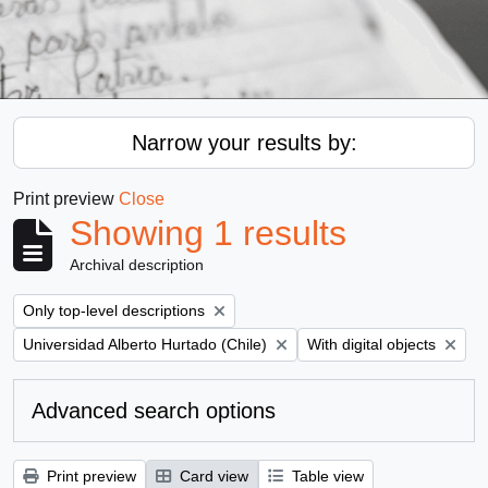
Narrow your results by:
Print preview
Close
Showing 1 results
Archival description
Remove filter:
Only top-level descriptions
Remove filter:
Remove filter:
Universidad Alberto Hurtado (Chile)
With digital objects
Advanced search options
Print preview
Card view
Table view