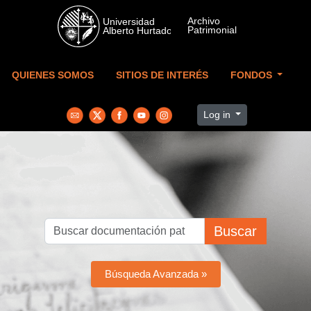
Skip to main content
QUIENES SOMOS
SITIOS DE INTERÉS
FONDOS
Log in
Buscar
Búsqueda Avanzada »