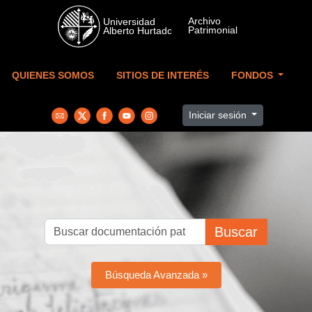
Skip to main content
QUIENES SOMOS
SITIOS DE INTERÉS
FONDOS
Iniciar sesión
Buscar
Búsqueda Avanzada »