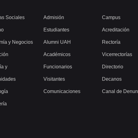
as Sociales
Admisión
Campus
ho
Estudiantes
Acreditación
mía y Negocios
Alumni UAH
Rectoría
ción
Académicos
Vicerrectorías
ía y
Funcionarios
Directorio
idades
Visitantes
Decanos
ogía
Comunicaciones
Canal de Denun
ería