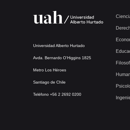
Cienci
Derec
Econo
Universidad Alberto Hurtado
Educa
Avda. Bernardo O’Higgins 1825
Filosof
Metro Los Héroes
Human
Santiago de Chile
Psicol
Teléfono +56 2 2692 0200
Ingeni