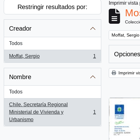
Imprimir vista
Restringir resultados por:
Mos
Colecc
Creador
Remove filter:
Moffat, Sergio
Todos
Opciones
Moffat, Sergio
1
, 1 resultados
Imprimir vi
Nombre
Todos
Chile. Secretaría Regional
Ministerial de Vivienda y
1
, 1 resultados
Urbanismo