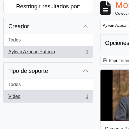
Mos
Restringir resultados por:
Colecc
Remove filter:
Creador
Aylwin Azocar,
Todos
Opciones
Aylwin Azocar, Patricio
1
, 1 resultados
Imprimir vi
Tipo de soporte
Todos
Video
1
, 1 resultados
Discurso Pr