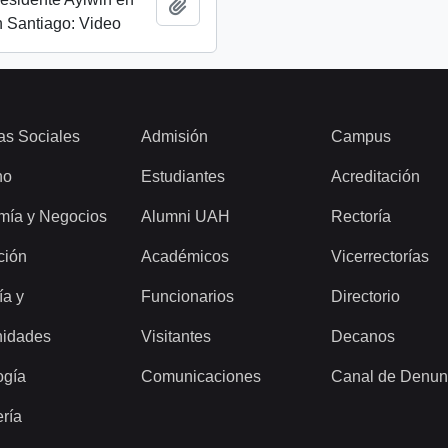
Añadir al portapapeles
 Santiago: Video
as Sociales
Admisión
Campus
ho
Estudiantes
Acreditación
mía y Negocios
Alumni UAH
Rectoría
ción
Académicos
Vicerrectorías
ía y
Funcionarios
Directorio
idades
Visitantes
Decanos
ogía
Comunicaciones
Canal de Denun
ería