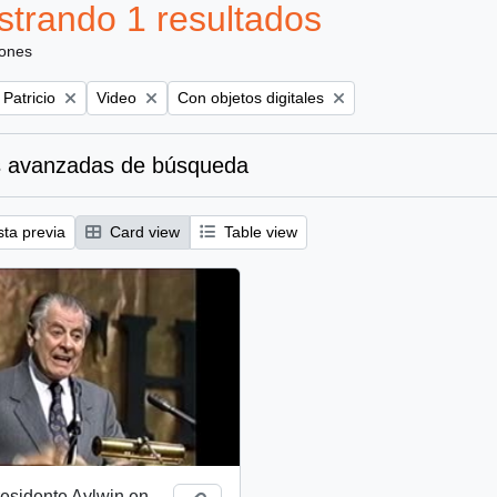
trando 1 resultados
iones
Remove filter:
Remove filter:
 Patricio
Video
Con objetos digitales
 avanzadas de búsqueda
sta previa
Card view
Table view
esidente Aylwin en