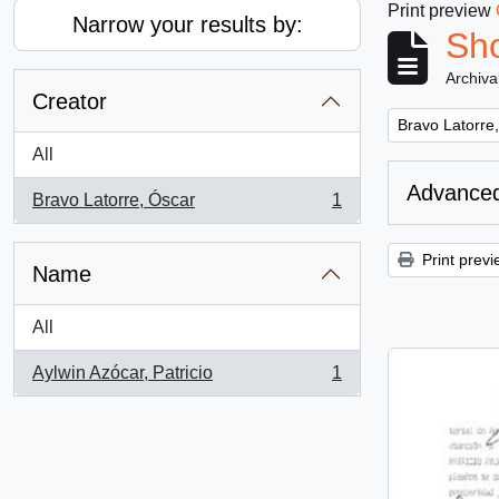
Print preview
Narrow your results by:
Sho
Archiva
Creator
Remove filter:
Bravo Latorre
All
Advanced
Bravo Latorre, Óscar
1
, 1 results
Print previ
Name
All
Aylwin Azócar, Patricio
1
, 1 results