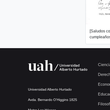
[Saludos co
cumpleaños
Cienci
Derec
Econo
Universidad Alberto Hurtado
Educa
Avda. Bernardo O’Higgins 1825
Filosof