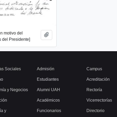
n motivo del
Add to clipboard
 del Presidente]
as Sociales
Admisión
Campus
ho
Estudiantes
Acreditación
mía y Negocios
Alumni UAH
Rectoría
ción
Académicos
Vicerrectorías
ía y
Funcionarios
Directorio