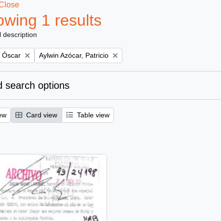
Close
wing 1 results
l description
Remove filter:
, Óscar
Aylwin Azócar, Patricio
 search options
ew
Card view
Table view