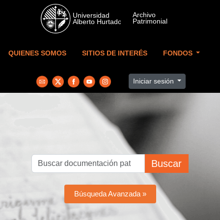
Skip to main content
QUIENES SOMOS
SITIOS DE INTERÉS
FONDOS
Iniciar sesión
Buscar
Búsqueda Avanzada »