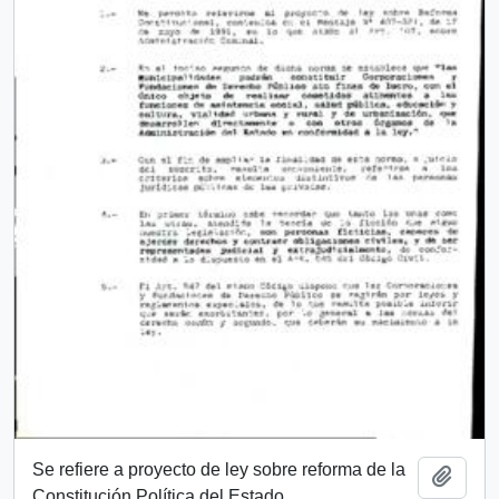
Se refiere a proyecto de ley sobre reforma de la
Añadi
Constitución Política del Estado