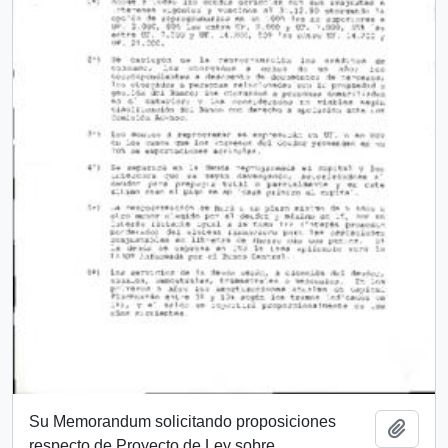
Su Memorandum solicitando proposiciones
Añadi
respecto de Proyecto de Ley sobre