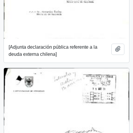
[Adjunta declaración pública referente a la
Añadi
deuda externa chilena]