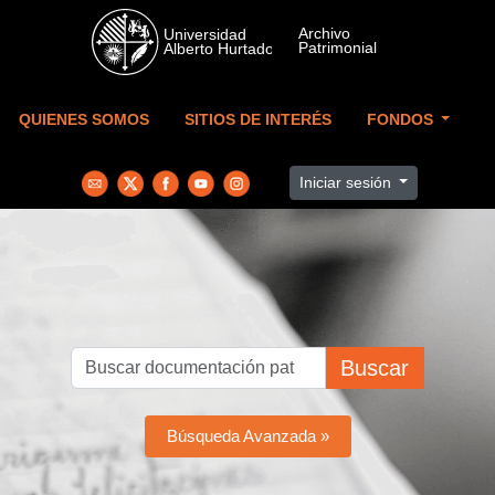
Skip to main content
QUIENES SOMOS
SITIOS DE INTERÉS
FONDOS
Iniciar sesión
Buscar
Búsqueda Avanzada »