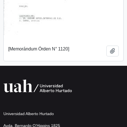
[Memorándum Órden N° 1120]
Añadi
Universidad Alberto Hurtado
Avda. Bernardo O’Higgins 1825